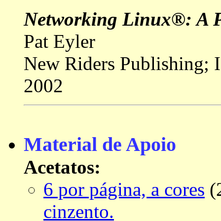
Networking Linux®: A P
Pat Eyler
New Riders Publishing;
2002
Material de Apoio
Acetatos:
6 por página, a cores
(
cinzento.